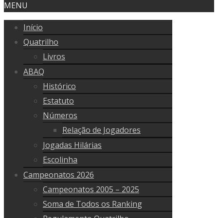
5
MENU
169
-408
3
4
170
Início
2
3
Quatrilho
1
2
Livros
1
ABAQ
Histórico
Estatuto
Números
Relação de Jogadores
Jogadas Hilárias
Escolinha
Campeonatos 2026
Campeonatos 2005 – 2025
Soma de Todos os Ranking