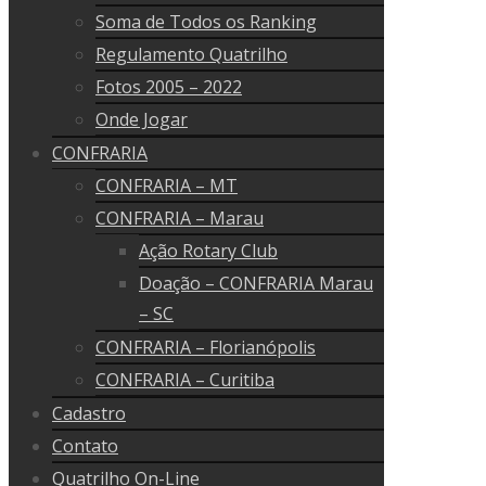
-6
-86
Ari Faé (Xaxim – SC)
Soma de Todos os Ranking
4
30
-41
27
Regulamento Quatrilho
62
-47
Juliano Thomé (Xaxim – SC)
5
Fotos 2005 – 2022
26
-53
28
Onde Jogar
-29
-60
Claudir Faller (Xaxim – SC)
6
-41
CONFRARIA
-62
-106
93
CONFRARIA – MT
-28
Renam Thomé (Xaxim – SC)
7
-58
CONFRARIA – Marau
42
-89
-93
Ação Rotary Club
-136
8
-140
-97
Doação – CONFRARIA Marau
-21
-24
– SC
9
-153
-31
CONFRARIA – Florianópolis
-90
CONFRARIA – Curitiba
10
-173
-49
Cadastro
11
Contato
-299
Quatrilho On-Line