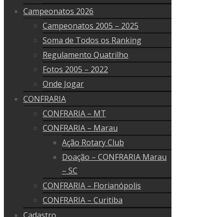
Campeonatos 2026
Campeonatos 2005 – 2025
Soma de Todos os Ranking
Regulamento Quatrilho
Fotos 2005 – 2022
Onde Jogar
CONFRARIA
CONFRARIA – MT
CONFRARIA – Marau
Ação Rotary Club
Doação – CONFRARIA Marau
– SC
CONFRARIA – Florianópolis
CONFRARIA – Curitiba
Cadastro