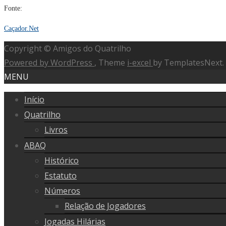
Fonte:
Caçador.Net
Copyright © Amigos do Quatrilho
Powered by WordPress
, Theme
i-excel
by TemplatesNext.
MENU
Início
Quatrilho
Livros
ABAQ
Histórico
Estatuto
Números
Relação de Jogadores
Jogadas Hilárias