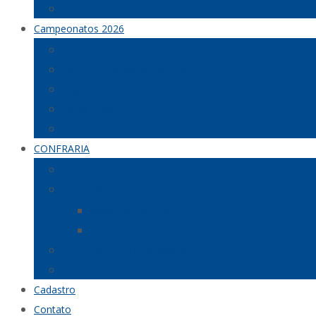
Escolinha
Campeonatos 2026
Campeonatos 2005 – 2025
Soma de Todos os Ranking
Regulamento Quatrilho
Fotos 2005 – 2022
Onde Jogar
CONFRARIA
CONFRARIA – MT
CONFRARIA – Marau
Ação Rotary Club
Doação – CONFRARIA Marau – SC
CONFRARIA – Florianópolis
CONFRARIA – Curitiba
Cadastro
Contato