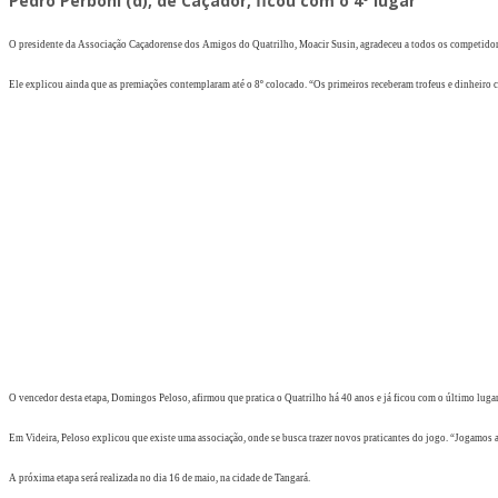
Pedro Perboni (d), de Caçador, ficou com o 4º lugar
O presidente da Associação Caçadorense dos Amigos do Quatrilho, Moacir Susin, agradeceu a todos os competidores
Ele explicou ainda que as premiações contemplaram até o 8º colocado. “Os primeiros receberam trofeus e dinheiro
O vencedor desta etapa, Domingos Peloso, afirmou que pratica o Quatrilho há 40 anos e já ficou com o último lugar.
Em Videira, Peloso explicou que existe uma associação, onde se busca trazer novos praticantes do jogo. “Jogamos a 
A próxima etapa será realizada no dia 16 de maio, na cidade de Tangará.