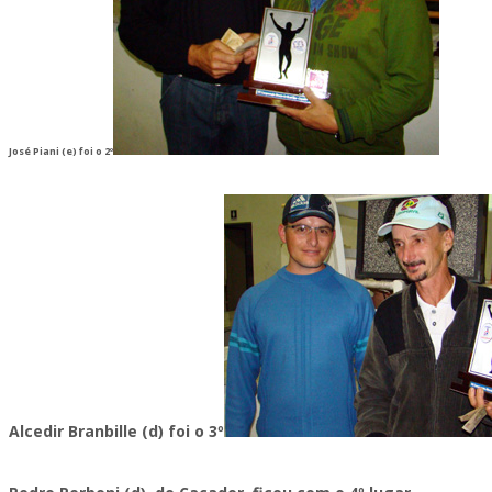
José Piani (e) foi o 2º
Alcedir Branbille (d) foi o 3º