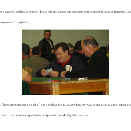
 e ressaltou a prática do esporte. “Trata-se de uma disputa que exige muita concentração de todos os jogadores”, a
 como prêmio”, completou.
 “Temos que saber perder e ganhar”, disse, explicando que para este jogo, é preciso contar as cartas, onde, “um sinal
cada 15 dias, ainda mais que trata-se de algo muito bom de disputar”, finalizou.