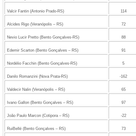
Valcir Fantin (Antonio Prado-RS)
114
Alcides Rigo (Veranópolis – RS)
72
Nevio Lucir Pretto (Bento Gonçalves-RS)
88
Edemir Scarton (Bento Gonçalves – RS)
91
Nordélio Facchin (Bento Gonçalves-RS)
5
Danilo Romanzini (Nova Prata-RS)
-162
Valdecir Nalin (Veranópolis – RS)
65
Ivano Gallon (Bento Gonçalves – RS)
97
João Paulo Marcon (Cotipora – RS)
-22
RuiBellé (Bento Gonçalves – RS)
73