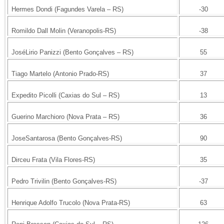
Hermes Dondi (Fagundes Varela – RS)
-30
Romildo Dall Molin (Veranopolis-RS)
-38
JoséLirio Panizzi (Bento Gonçalves – RS)
55
Tiago Martelo (Antonio Prado-RS)
37
Expedito Picolli (Caxias do Sul – RS)
13
Guerino Marchioro (Nova Prata – RS)
36
JoseSantarosa (Bento Gonçalves-RS)
90
Dirceu Frata (Vila Flores-RS)
35
Pedro Trivilin (Bento Gonçalves-RS)
-37
Henrique Adolfo Trucolo (Nova Prata-RS)
63