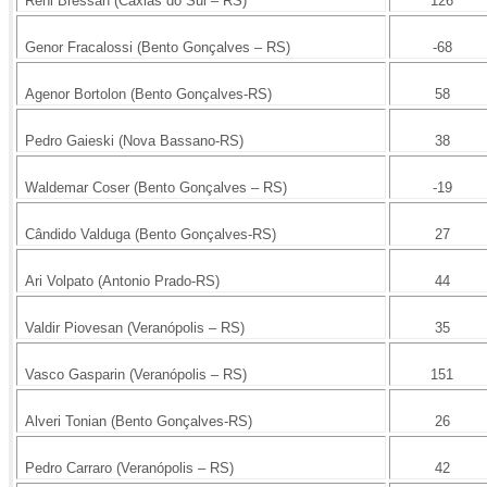
Reni Bressan (Caxias do Sul – RS)
126
Genor Fracalossi (Bento Gonçalves – RS)
-68
Agenor Bortolon (Bento Gonçalves-RS)
58
Pedro Gaieski (Nova Bassano-RS)
38
Waldemar Coser (Bento Gonçalves – RS)
-19
Cândido Valduga (Bento Gonçalves-RS)
27
Ari Volpato (Antonio Prado-RS)
44
Valdir Piovesan (Veranópolis – RS)
35
Vasco Gasparin (Veranópolis – RS)
151
Alveri Tonian (Bento Gonçalves-RS)
26
Pedro Carraro (Veranópolis – RS)
42