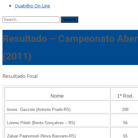
Quatrilho On-Line
Search
for:
Resultado – Campeonato Aber
(2011)
Resultado Final
Nome
1ª Rod.
lisses Gazzola (Antonio Prado-RS)
208
Loreno Piletti (Bento Gonçalves – RS)
56
Zaluar Pagnonseli (Nova Bassano-RS)
65