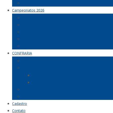
Escolinha
Campeonatos 2026
Campeonatos 2005 – 2025
Soma de Todos os Ranking
Regulamento Quatrilho
Fotos 2005 – 2022
Onde Jogar
CONFRARIA
CONFRARIA – MT
CONFRARIA – Marau
Ação Rotary Club
Doação – CONFRARIA Marau – SC
CONFRARIA – Florianópolis
CONFRARIA – Curitiba
Cadastro
Contato