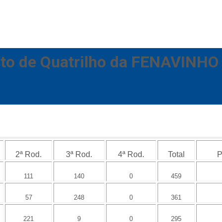
to de Quatrilho da FENAVINHO 
2ª Rod.
3ª Rod.
4ª Rod.
Total
P
111
140
0
459
57
248
0
361
221
9
0
295