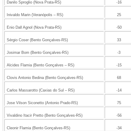
Danilo Sproglio (Nova Prata-RS)
-16
Inivaldo Marin (Veranópolis – RS)
25
Enio Dall Agnol (Nova Prata-RS)
-50
Sérgio Coser (Bento Gonçalves-RS)
33
Josimar Bom (Bento Gonçalves-RS)
-3
Alcides Flamia (Bento Gonçalves – RS)
-15
Clovis Antonio Bedina (Bento Gonçalves-RS)
68
Carlos Massarotto (Caxias do Sul – RS)
-14
Jose Vilson Siconetto (Antonio Prado-RS)
75
Vivaldino Itacir Pretto (Bento Gonçalves-RS)
-56
Cleonir Flamia (Bento Gonçalves-RS)
-34