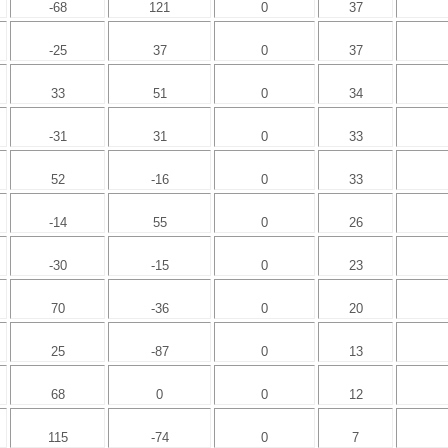
-68
121
0
37
-25
37
0
37
33
51
0
34
-31
31
0
33
52
-16
0
33
-14
55
0
26
-30
-15
0
23
70
-36
0
20
25
-87
0
13
68
0
0
12
115
-74
0
7