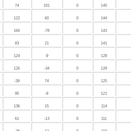
74
101
0
145
122
60
0
144
166
-78
0
143
83
21
0
141
124
-9
0
128
126
-34
0
128
-39
74
0
125
95
-9
0
121
136
15
0
114
61
-13
0
111