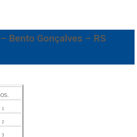
– Bento Gonçalves – RS
OS.
1
2
3