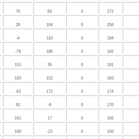
75
83
0
272
28
104
0
204
-4
110
0
194
-79
180
0
192
151
35
0
191
193
152
0
183
-63
172
0
174
81
-8
0
170
161
17
0
156
100
-23
0
150