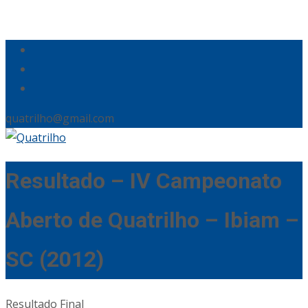
quatrilho@gmail.com
Resultado – IV Campeonato
Aberto de Quatrilho – Ibiam –
SC (2012)
Resultado Final