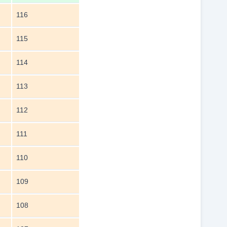
116
115
114
113
112
111
110
109
108