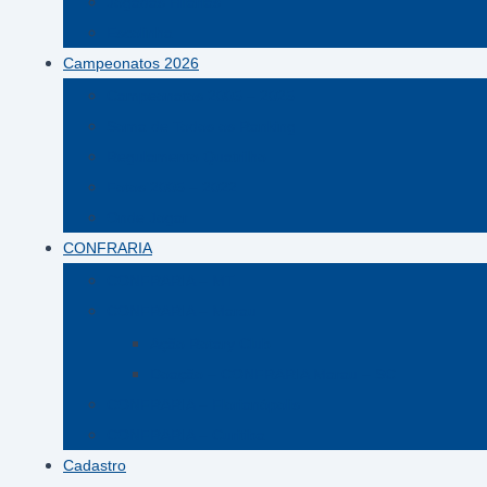
Jogadas Hilárias
Escolinha
Campeonatos 2026
Campeonatos 2005 – 2025
Soma de Todos os Ranking
Regulamento Quatrilho
Fotos 2005 – 2022
Onde Jogar
CONFRARIA
CONFRARIA – MT
CONFRARIA – Marau
Ação Rotary Club
Doação – CONFRARIA Marau – SC
CONFRARIA – Florianópolis
CONFRARIA – Curitiba
Cadastro