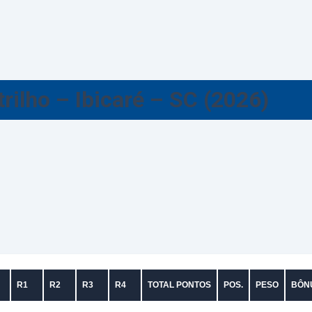
ilho – Ibicaré – SC (2026)
R1
R2
R3
R4
TOTAL PONTOS
POS.
PESO
BÔN