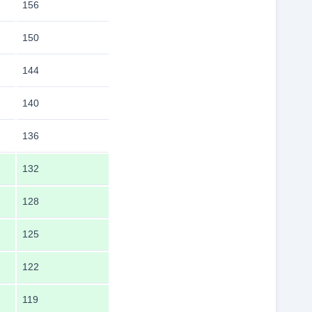
156
150
144
140
136
132
128
125
122
119