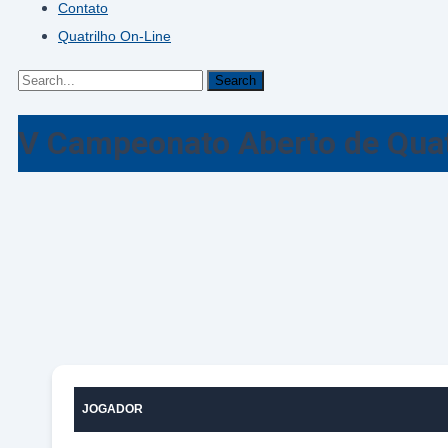
Contato
Quatrilho On-Line
Search
for:
V Campeonato Aberto de Quatr
JOGADOR