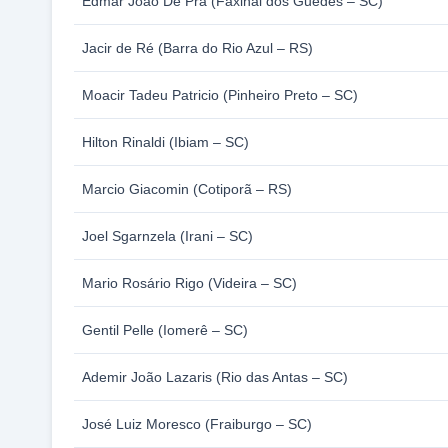
Edmar João De Prá (Faxinal dos Guedes – SC)
Jacir de Ré (Barra do Rio Azul – RS)
Moacir Tadeu Patricio (Pinheiro Preto – SC)
Hilton Rinaldi (Ibiam – SC)
Marcio Giacomin (Cotiporã – RS)
Joel Sgarnzela (Irani – SC)
Mario Rosário Rigo (Videira – SC)
Gentil Pelle (Iomerê – SC)
Ademir João Lazaris (Rio das Antas – SC)
José Luiz Moresco (Fraiburgo – SC)