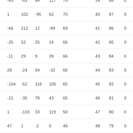
-63
-53
64
127
75
39
88
0
1
102
-95
62
70
40
87
0
-66
212
12
-89
69
41
86
0
-25
52
25
14
66
42
85
0
-11
29
9
39
66
43
84
0
28
-24
94
-32
66
44
83
0
-104
-52
116
105
65
45
82
0
-21
-35
78
43
65
46
81
0
1
-103
33
119
50
47
80
0
47
1
-2
0
46
48
79
0