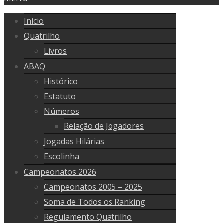
3
1
Início
2
Quatrilho
1
Livros
ABAQ
Histórico
Estatuto
Números
Relação de Jogadores
Jogadas Hilárias
Escolinha
Campeonatos 2026
Campeonatos 2005 – 2025
Soma de Todos os Ranking
Regulamento Quatrilho