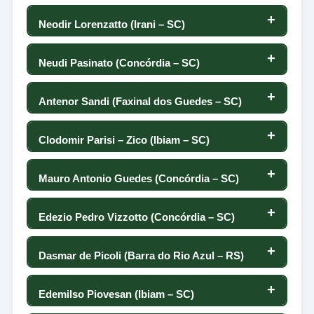
61
35
111
88
0
28
109
Neodir Lorenzatto (Irani – SC)
66
42
-118
-102
110
-74
0
-2
108
Neudi Pasinato (Concórdia – SC)
67
39
-39
80
109
-30
0
7
107
Antenor Sandi (Faxinal dos Guedes – SC)
68
37
2
76
108
43
0
-8
106
Clodomir Parisi – Zico (Ibiam – SC)
69
36
-8
-6
107
-2
0
-3
105
Mauro Antonio Guedes (Concórdia – SC)
70
36
-9
-8
106
-46
0
-12
104
Edezio Pedro Vizzotto (Concórdia – SC)
70
35
53
69
105
-22
0
28
103
Dasmar de Picoli (Barra do Rio Azul – RS)
72
35
13
33
104
13
0
-34
102
Edemilso Piovesan (Ibiam – SC)
72
33
34