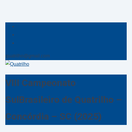
quatrilho@gmail.com
VIII Campeonato
SulBrasileiro de Quatrilho –
Concórdia – SC (2025)