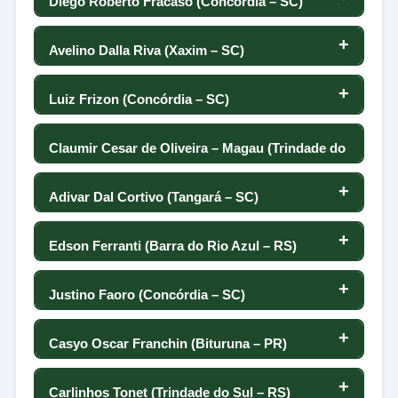
Diego Roberto Fracaso (Concórdia – SC)
155
-230
-61
-172
21
-67
0
-37
19
Avelino Dalla Riva (Xaxim – SC)
156
-237
42
-61
20
-133
0
-68
18
Luiz Frizon (Concórdia – SC)
157
-239
-35
14
19
46
0
-93
17
Claumir Cesar de Oliveira – Magau (Trindade do
158
-240
-86
Sul – RS)
-115
18
0
0
16
Adivar Dal Cortivo (Tangará – SC)
159
-242
52
-106
-131
17
0
-114
15
Edson Ferranti (Barra do Rio Azul – RS)
160
-125
-243
-22
16
13
0
-57
14
Justino Faoro (Concórdia – SC)
-87
161
-246
-100
15
-201
0
-94
-30
13
Casyo Oscar Franchin (Bituruna – PR)
162
-67
-33
14
-254
6
0
-24
12
Carlinhos Tonet (Trindade do Sul – RS)