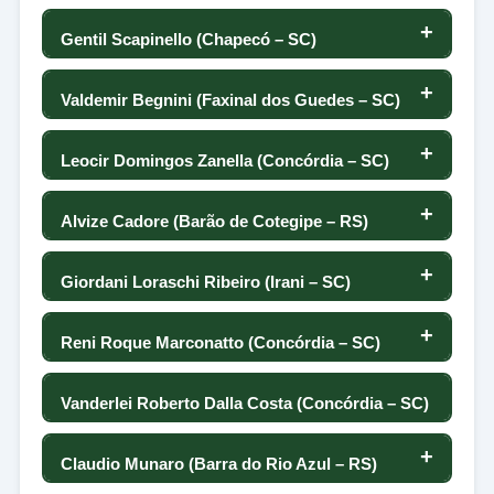
-76
89
0
8
7
166
Gentil Scapinello (Chapecó – SC)
179
9
237
34
43
175
56
6
73
165
Valdemir Begnini (Faxinal dos Guedes – SC)
10
225
38
-25
172
79
4
54
164
Leocir Domingos Zanella (Concórdia – SC)
11
208
169
38
169
76
2
41
163
Alvize Cadore (Barão de Cotegipe – RS)
12
207
3
86
166
125
0
57
162
Giordani Loraschi Ribeiro (Irani – SC)
13
193
-25
-75
163
-72
0
-40
161
Reni Roque Marconatto (Concórdia – SC)
14
191
98
128
162
107
0
84
160
Vanderlei Roberto Dalla Costa (Concórdia – SC)
15
189
72
80
161
-19
0
159
-5
Claudio Munaro (Barra do Rio Azul – RS)
16
185
32