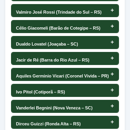
-7
-42
62
-125
0
-45
60
Valmiro José Rossi (Trindade do Sul – RS)
115
-45
15
-5
61
49
0
-39
59
Célio Giacomeli (Barão de Cotegipe – RS)
116
-46
93
-50
60
-96
0
19
58
Dualdo Lovatel (Joaçaba – SC)
117
-46
-3
65
59
-14
0
19
57
Jacir de Ré (Barra do Rio Azul – RS)
117
-49
20
-100
58
-24
0
-47
56
Aquiles Germinio Vicari (Coronel Vivida – PR)
119
-50
36
-13
57
-172
0
24
55
Ivo Pitol (Cotiporã – RS)
120
-59
-42
69
56
12
0
-61
54
Vanderlei Begnini (Nova Veneza – SC)
121
-60
85
-50
55
-16
0
70
53
Dirceu Guizzi (Ronda Alta – RS)
122
-65
-52