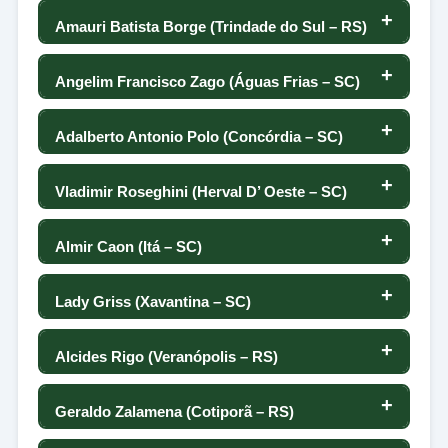
72
103
-60
0
28
101
Amauri Batista Borge (Trindade do Sul – RS)
74
33
-81
-17
102
107
0
22
100
Angelim Francisco Zago (Águas Frias – SC)
74
32
142
-106
101
35
0
7
99
Adalberto Antonio Polo (Concórdia – SC)
76
31
-2
88
100
46
0
32
98
Vladimir Roseghini (Herval D’ Oeste – SC)
77
27
-121
35
99
29
0
72
97
Almir Caon (Itá – SC)
78
24
-69
-88
98
-9
0
18
96
Lady Griss (Xavantina – SC)
79
19
44
-12
97
65
0
76
95
Alcides Rigo (Veranópolis – RS)
80
17
-35
-57
96
-30
0
12
94
Geraldo Zalamena (Cotiporã – RS)
81
16
-12
-23
95