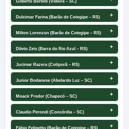
Gilberto Bertelli (Videira – SC)
40
109
30
5
135
76
0
24
133
Dulcimar Farina (Barão de Cotegipe – RS)
42
107
134
149
134
-19
0
52
132
Milton Lorenzon (Barão de Cotegipe – RS)
43
107
-63
147
133
52
0
3
131
Dileto Zeis (Barra do Rio Azul – RS)
43
106
-46
-6
132
-19
0
-69
130
Jucimar Razera (Cotiporã – RS)
45
106
2
-3
131
35
0
18
129
Junior Bodanese (Abelardo Luz – SC)
45
100
119
110
130
59
0
40
128
Moacir Fredor (Chapecó – SC)
47
100
13
108
129
12
0
-58
127
Claudio Perondi (Concórdia – SC)
47
89
-96
29
128
82
0
1
126
Fábio Felipetto (Barão de Cotegipe – RS)
49