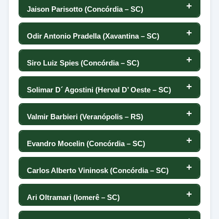
-54
0
84
93
Jaison Parisotto (Concórdia – SC)
82
14
-12
-2
94
24
0
-26
92
Odir Antonio Pradella (Xavantina – SC)
83
11
52
-17
93
-11
0
-17
91
Siro Luiz Spies (Concórdia – SC)
84
8
-85
-79
92
42
0
-46
90
Solimar D´ Agostini (Herval D’ Oeste – SC)
85
6
120
11
91
-34
0
12
89
Valmir Barbieri (Veranópolis – RS)
86
4
-33
73
90
-17
0
3
88
Evandro Mocelin (Concórdia – SC)
87
3
4
-5
89
-146
0
2
87
Carlos Alberto Vininosk (Concórdia – SC)
88
-3
7
75
88
161
0
-55
86
Ari Oltramari (Iomerê – SC)
89
-3
63
-69
87
25
0