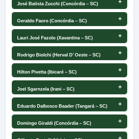
80
142
José Batista Zucchi (Concórdia – SC)
33
124
107
-2
143
4
0
-19
141
Geraldo Faoro (Concórdia – SC)
33
122
15
85
142
24
0
0
140
Lauri José Fazolo (Xavantina – SC)
35
122
-47
32
141
-9
0
53
139
Rodrigo Biolchi (Herval D’ Oeste – SC)
35
122
80
156
140
78
0
50
138
Hilton Pivetta (Ibicaré – SC)
35
117
-30
-45
139
-17
0
-44
137
Joel Sgarnzela (Irani – SC)
38
117
28
94
138
36
0
25
136
Eduardo Dalbosco Baader (Tangará – SC)
38
114
-13
123
137
33
0
-68
135
Domingo Giraldi (Concórdia – SC)
40
114
-6
19
136
36
0
-56
134