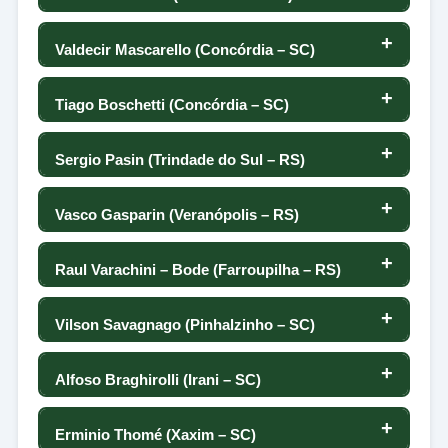
-31
-74
-70
70
38
0
-95
68
Valdecir Mascarello (Concórdia – SC)
106
-31
2
-76
69
39
0
4
67
Tiago Boschetti (Concórdia – SC)
106
-34
4
76
68
5
0
7
66
Sergio Pasin (Trindade do Sul – RS)
109
-35
-57
-112
67
10
0
-19
65
Vasco Gasparin (Veranópolis – RS)
110
-37
65
75
66
-90
0
-11
64
Raul Varachini – Bode (Farroupilha – RS)
111
-38
-131
-16
65
61
0
-15
63
Vilson Savagnago (Pinhalzinho – SC)
112
-39
85
-69
64
-88
0
6
62
Alfoso Braghirolli (Irani – SC)
113
-40
-22
65
63
-25
0
-9
61
Erminio Thomé (Xaxim – SC)
114
-41