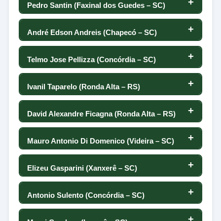
-67
85
Pedro Santin (Faxinal dos Guedes – SC)
89
-5
-100
-51
86
31
0
-10
84
André Edson Andreis (Chapecó – SC)
91
-6
71
-24
85
2
0
-4
83
Telmo Jose Pellizza (Concórdia – SC)
92
-10
47
-6
84
48
0
44
82
Ivanil Taparelo (Ronda Alta – RS)
93
-13
0
-136
83
-32
0
-36
81
David Alexandre Ficagna (Ronda Alta – RS)
94
-14
77
-27
82
18
0
52
80
Mauro Antonio Di Domenico (Videira – SC)
95
-15
0
-47
81
-20
0
-33
79
Elizeu Gasparini (Xanxerê – SC)
96
-15
44
-80
80
32
0
-75
78
Antonio Sulento (Concórdia – SC)
96
-21
25
16
79
117
0
34
77