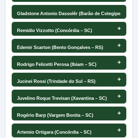
422
106
-31
84
122
Gladstone Antonio Dassolêr (Barão de Cotegipe
1
378
194
– RS)
35
90
173
Remidio Vizzotto (Concórdia – SC)
2
346
50
112
70
30
67
172
Edemir Scarton (Bento Gonçalves – RS)
3
41
339
35
203
208
25
130
171
Rodrigo Felicetti Perosa (Ibiam – SC)
145
4
317
-11
197
11
20
-30
75
170
Jucinei Rossi (Trindade do Sul – RS)
5
44
116
191
128
311
17
36
169
Juvelino Roque Trevisan (Xavantina – SC)
308
-1
120
6
187
95
14
27
Rogério Barp (Vargem Bonita – SC)
7
256
168
25
182
183
75
127
167
Artemio Ortigara (Concórdia – SC)
8
243
11