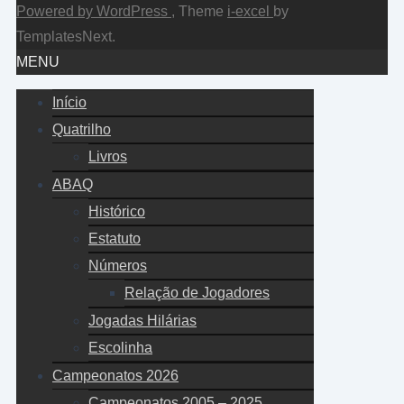
-60
Powered by WordPress
, Theme
i-excel
by
5
0
3
TemplatesNext.
172
-422
MENU
4
0
2
173
Início
3
0
Quatrilho
1
Livros
2
0
ABAQ
Histórico
1
Estatuto
Números
Relação de Jogadores
Jogadas Hilárias
Escolinha
Campeonatos 2026
Campeonatos 2005 – 2025