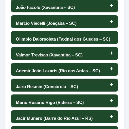
48
46
-128
0
47
44
João Fazolo (Xavantina – SC)
131
-97
-134
54
45
-26
0
-85
43
Marcio Viecelli (Joaçaba – SC)
132
-105
38
-71
44
33
0
28
42
Olimpio Dalorsoleta (Faxinal dos Guedes – SC)
133
-105
-57
68
43
-21
0
41
-201
Valmor Trevisan (Xavantina – SC)
133
-107
-126
-116
42
0
-55
28
40
Ademir João Lazaris (Rio das Antas – SC)
135
-110
-1
41
96
-127
0
-1
39
Jairo Resmin (Concórdia – SC)
136
-110
41
5
40
16
0
-37
38
Mario Rosário Rigo (Videira – SC)
136
-119
-25
-23
39
-63
0
49
37
Jacir Munaro (Barra do Rio Azul – RS)
138
-119
-111
15
38