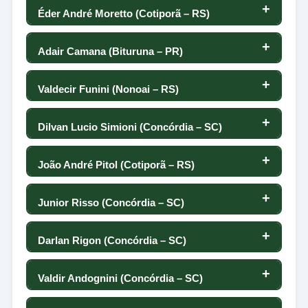
144
-22
0
150
150
Éder André Moretto (Cotiporã – RS)
144
145
25
30
151
43
0
87
Adair Camana (Bituruna – PR)
25
143
149
53
-28
150
-30
156
148
Valdecir Funini (Nonoai – RS)
27
139
0
-28
71
50
0
-42
147
Dilvan Lucio Simioni (Concórdia – SC)
149
28
137
8
-20
148
-14
0
53
146
João André Pitol (Cotiporã – RS)
29
136
-51
88
147
62
0
-50
145
Junior Risso (Concórdia – SC)
30
135
102
-140
146
-3
0
1
144
Darlan Rigon (Concórdia – SC)
31
134
149
-12
145
31
0
15
143
Valdir Andognini (Concórdia – SC)
32
124
189
-17
144
94
0