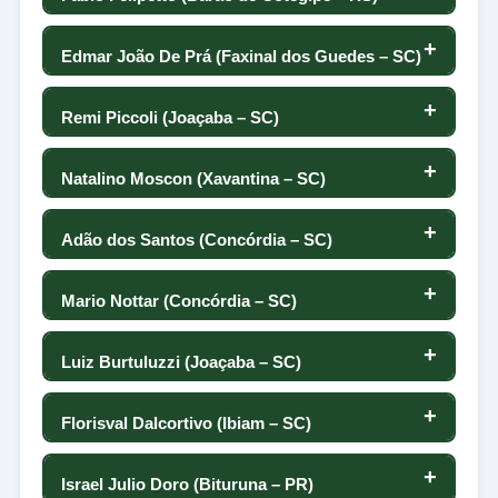
89
7
74
127
-40
0
9
125
Edmar João De Prá (Faxinal dos Guedes – SC)
49
88
-11
19
126
63
0
67
124
Remi Piccoli (Joaçaba – SC)
51
87
103
94
125
-22
0
-60
123
Natalino Moscon (Xavantina – SC)
52
83
-84
28
124
-20
0
15
122
Adão dos Santos (Concórdia – SC)
53
82
9
141
123
-74
0
40
121
Mario Nottar (Concórdia – SC)
54
82
12
130
122
-34
0
96
120
Luiz Burtuluzzi (Joaçaba – SC)
54
73
-2
-7
121
50
0
60
119
Florisval Dalcortivo (Ibiam – SC)
56
69
67
-21
120
43
0
23
118
Israel Julio Doro (Bituruna – PR)
57
66