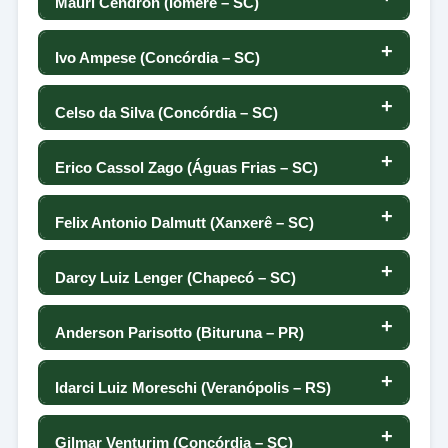
Mauri Cendron (Iomerê – SC)
98
-23
-40
-42
78
-75
0
-79
76
Ivo Ampese (Concórdia – SC)
99
-25
-26
13
77
44
0
-23
75
Celso da Silva (Concórdia – SC)
100
-26
1
57
76
-25
0
-29
74
Erico Cassol Zago (Águas Frias – SC)
101
-27
-50
-13
75
27
0
-66
73
Felix Antonio Dalmutt (Xanxerê – SC)
102
-28
33
-101
74
2
0
11
72
Darcy Luiz Lenger (Chapecó – SC)
103
-28
74
9
73
4
0
91
71
Anderson Parisotto (Bituruna – PR)
103
-29
24
-16
72
-18
0
21
70
Idarci Luiz Moreschi (Veranópolis – RS)
105
-31
-30
-30
71
13
0
-1
69
Gilmar Venturim (Concórdia – SC)
106