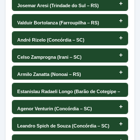
-69
0
-128
36
Josemar Aresi (Trindade do Sul – RS)
138
-119
-37
-64
37
-72
0
-41
35
Valduir Bortolanza (Farroupilha – RS)
138
-122
-45
4
36
-9
0
96
34
André Rizelo (Concórdia – SC)
141
-129
66
11
35
-208
0
26
33
Celso Zamprogna (Irani – SC)
142
-130
-99
-71
34
-164
0
-96
32
Armilo Zanatta (Nonoai – RS)
143
-138
43
-12
33
-92
0
-71
31
Estanislau Radaeli Longo (Barão de Cotegipe –
144
-140
0
RS)
7
32
-36
0
30
Agenor Venturin (Concórdia – SC)
145
-150
-86
1
-78
31
0
-28
29
Leandro Spich de Souza (Concórdia – SC)
146
-63
-180
4
30
-42
0