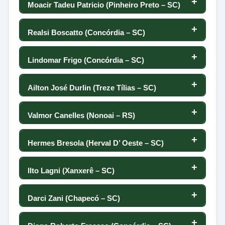
-109
28
Moacir Tadeu Patricio (Pinheiro Preto – SC)
9
147
-181
24
29
-86
0
-43
-44
27
Realsi Boscatto (Concórdia – SC)
148
-147
-18
28
-183
-115
0
29
26
Lindomar Frigo (Concórdia – SC)
-193
1
149
-52
27
-123
0
-168
Ailton José Durlin (Treze Tílias – SC)
150
-212
25
-2
3
26
-17
-67
24
Valmor Canelles (Nonoai – RS)
151
-213
0
-125
-32
10
0
-60
23
Hermes Bresola (Herval D’ Oeste – SC)
152
25
-216
0
-64
24
36
0
-10
22
Ilto Lagni (Xanxerê – SC)
153
-217
-108
-94
23
-89
0
-35
21
Darci Zani (Chapecó – SC)
154
-229
-112
-77
22
-74
0
-77
20