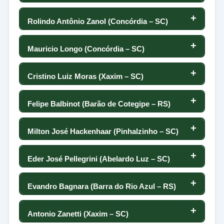
-61
-121
119
-12
0
-70
117
Rolindo Antônio Zanol (Concórdia – SC)
58
64
81
150
118
71
0
83
116
Mauricio Longo (Concórdia – SC)
59
63
-101
82
117
7
0
-55
115
Cristino Luiz Moras (Xaxim – SC)
60
60
-28
20
116
70
0
-58
114
Felipe Balbinot (Barão de Cotegipe – RS)
61
55
-56
-10
115
75
0
-138
113
Milton José Hackenhaar (Pinhalzinho – SC)
62
54
49
6
114
145
0
5
112
Eder José Pellegrini (Abelardo Luz – SC)
63
54
29
64
113
-8
0
24
111
Evandro Bagnara (Barra do Rio Azul – RS)
63
52
-20
-16
112
98
0
90
110
Antonio Zanetti (Xaxim – SC)
65
51