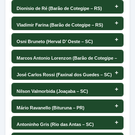
93
160
0
-41
23
158
Dionisio de Ré (Barão de Cotegipe – RS)
17
179
17
159
112
97
0
122
157
Vladimir Farina (Barão de Cotegipe – RS)
18
175
105
-48
158
-10
0
65
156
Osni Bruneto (Herval D’ Oeste – SC)
19
171
89
115
157
12
0
1
155
Marcos Antonio Lorenzon (Barão de Cotegipe –
20
161
-71
RS)
33
156
1
0
154
José Carlos Rossi (Faxinal dos Guedes – SC)
21
156
41
44
55
155
0
-45
153
Nilson Valmorbida (Joaçaba – SC)
22
17
154
92
154
121
0
50
152
Mário Ravanello (Bituruna – PR)
106
23
149
-46
153
45
0
-20
78
151
Antoninho Gris (Rio das Antas – SC)
24
114
-97
152