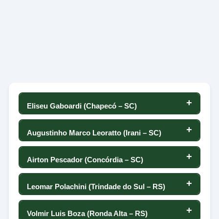
Eliseu Gaboardi (Chapecó – SC)
253
Augustinho Marco Leoratto (Irani – SC)
94
37
Airton Pescador (Concórdia – SC)
81
41
59
Leomar Polachini (Trindade do Sul – RS)
-6
194
124
108
Volmir Luis Boza (Ronda Alta – RS)