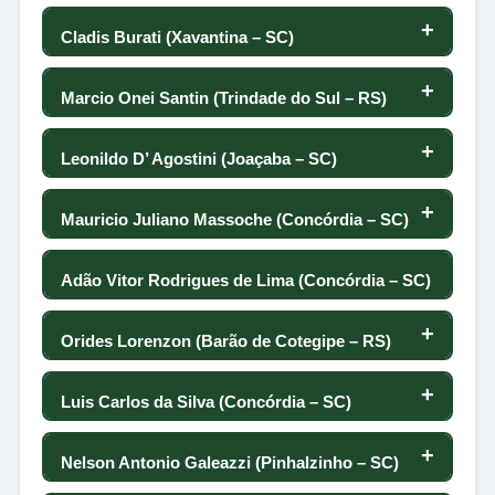
-78
54
-70
0
-25
52
Cladis Burati (Xavantina – SC)
123
-66
89
-54
53
-54
0
2
51
Marcio Onei Santin (Trindade do Sul – RS)
124
-66
-14
12
52
103
0
10
50
Leonildo D’ Agostini (Joaçaba – SC)
124
-68
-4
-153
51
-144
0
-41
49
Mauricio Juliano Massoche (Concórdia – SC)
126
-71
-24
5
50
52
0
38
48
Adão Vitor Rodrigues de Lima (Concórdia – SC)
127
-72
53
11
49
39
0
47
75
Orides Lorenzon (Barão de Cotegipe – RS)
128
-76
-103
-116
48
0
-110
-73
46
Luis Carlos da Silva (Concórdia – SC)
129
-81
-56
47
-62
54
0
-69
45
Nelson Antonio Galeazzi (Pinhalzinho – SC)
130
-95
0